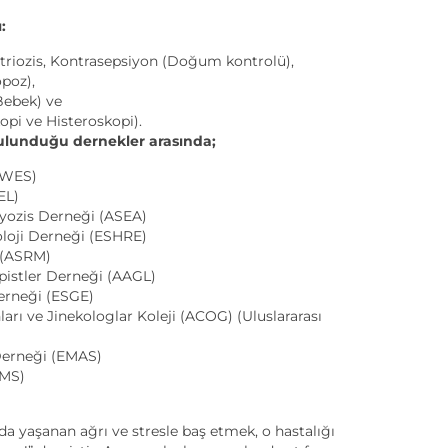
:
riozis, Kontrasepsiyon (Doğum kontrolü),
poz),
 Bebek) ve
opi ve Histeroskopi).
ulunduğu dernekler arasında;
(WES)
EL)
yozis Derneği (ASEA)
loji Derneği (ESHRE)
 (ASRM)
pistler Derneği (AAGL)
erneği (ESGE)
 ve Jinekologlar Koleji (ACOG) (Uluslararası
erneği (EMAS)
IMS)
rda yaşanan ağrı ve stresle baş etmek, o hastalığı