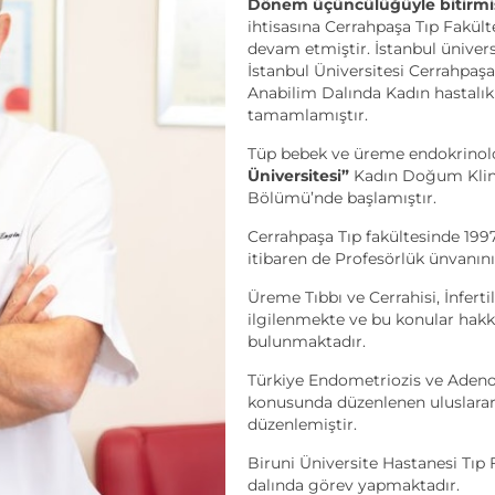
Dönem üçüncülüğüyle bitirmi
ihtisasına Cerrahpaşa Tıp Fakült
devam etmiştir. İstanbul üniversi
İstanbul Üniversitesi Cerrahpaş
Anabilim Dalında Kadın hastalık
tamamlamıştır.
Tüp bebek ve üreme endokrinoloj
Üniversitesi”
Kadın Doğum Klini
Bölümü’nde başlamıştır.
Cerrahpaşa Tıp fakültesinde 1997
itibaren de Profesörlük ünvanını
Üreme Tıbbı ve Cerrahisi, İnfert
ilgilenmekte ve bu konular hakk
bulunmaktadır.
Türkiye Endometriozis ve Aden
konusunda düzenlenen uluslarara
düzenlemiştir.
Biruni Üniversite Hastanesi Tıp
dalında görev yapmaktadır.