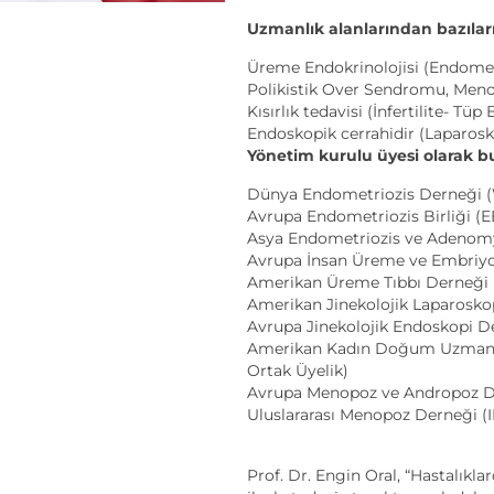
Uzmanlık alanlarından bazıları
Üreme Endokrinolojisi (Endomet
Polikistik Over Sendromu, Meno
Kısırlık tedavisi (İnfertilite- Tüp
Endoskopik cerrahidir (Laparosk
Yönetim kurulu üyesi olarak b
Dünya Endometriozis Derneği 
Avrupa Endometriozis Birliği (E
Asya Endometriozis ve Adenom
Avrupa İnsan Üreme ve Embriyo
Amerikan Üreme Tıbbı Derneği
Amerikan Jinekolojik Laparosko
Avrupa Jinekolojik Endoskopi D
Amerikan Kadın Doğum Uzmanları
Ortak Üyelik)
Avrupa Menopoz ve Andropoz D
Uluslararası Menopoz Derneği (
Prof. Dr. Engin Oral, “Hastalıkla