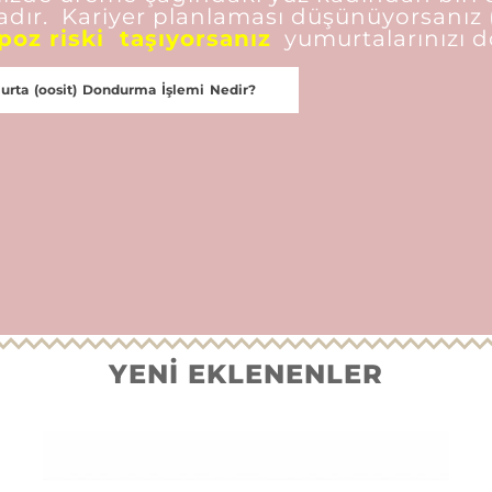
adır. Kariyer planlaması düşünüyorsanız 
oz riski taşıyorsanız
yumurtalarınızı d
rta (oosit) Dondurma İşlemi Nedir?
YENİ EKLENENLER