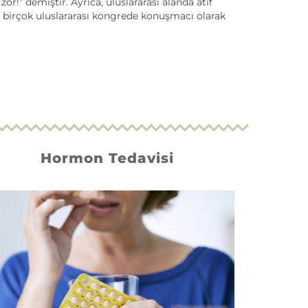
or!” demiştir. Ayrıca, uluslararası alanda atıf
e birçok uluslararası kongrede konuşmacı olarak
Hormon Tedavisi