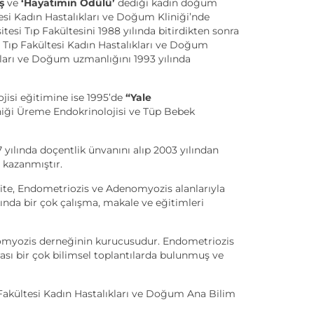
ş
ve
‘Hayatımın Ödülü’
dediği kadın doğum
esi Kadın Hastalıkları ve Doğum Kliniği’nde
tesi Tıp Fakültesini 1988 yılında bitirdikten sonra
a Tıp Fakültesi Kadın Hastalıkları ve Doğum
ları ve Doğum uzmanlığını 1993 yılında
isi eğitimine ise 1995’de
“Yale
ği Üreme Endokrinolojisi ve Tüp Bebek
 yılında doçentlik ünvanını alıp 2003 yılından
 kazanmıştır.
ilite, Endometriozis ve Adenomyozis alanlarıyla
ında bir çok çalışma, makale ve eğitimleri
omyozis derneğinin kurucusudur. Endometriozis
sı bir çok bilimsel toplantılarda bulunmuş ve
 Fakültesi Kadın Hastalıkları ve Doğum Ana Bilim