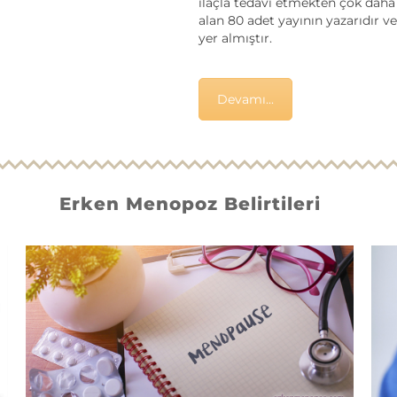
ilaçla tedavi etmekten çok daha z
alan 80 adet yayının yazarıdır v
yer almıştır.
Devamı...
Erken Menopoz Belirtileri