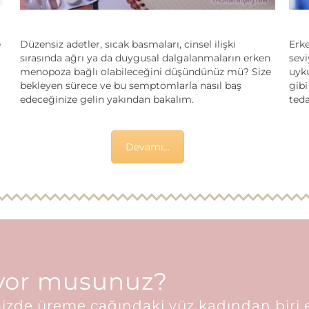
e
Düzensiz adetler, sıcak basmaları, cinsel ilişki
Erk
sırasında ağrı ya da duygusal dalgalanmaların erken
sevi
menopoza bağlı olabileceğini düşündünüz mü? Size
uyku
bekleyen sürece ve bu semptomlarla nasıl baş
gibi
edeceğinize gelin yakından bakalım.
teda
Devamı...
iyor musunuz?
zde üreme çağındaki yüz kadından biri e