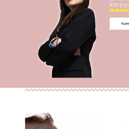
karşıy
menop
Yumu