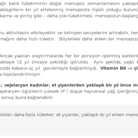
ağlı balık tüketiminin doğal menopoz zamanlamasını yaklaşı
 baklagillerin bir yıl ertelenmiş menopozla ilişkili olduğu bulu
arna ve pirinç gibi – daha çok tüketilmesi, menopozun başlangı
ktivitesini etkileyebilir ve östrojen seviyelerini artırabilir, her
aynağını daha hızlı tüketir. Böylelikle daha erken bir menopo
ncak yapılan araştırmalarda her bir porsiyon işlenmiş karbonh
aşık 1,5 yıl önceye çekildiği görüldü. Aynı şekilde, yağlı 
pozda kabaca üç yıl gecikmeyle bağlantılıydı.
Vitamin B6
ve
ç
lişkilendirilmiştir.
u:
vejeteryan kadınlar, et yiyenlerden yaklaşık bir yıl önce
ejetaryen öğünlerin yüksek lif / düşük hayvansal yağ içeriğini
 sonuç buna bağlanabilir.
malıkları daha fazla tüketen et yiyenler, yaklaşık iki yıl erken me