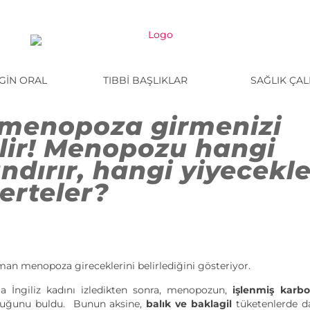
NGIN ORAL
TIBBI BAŞLIKLAR
SAĞLIK ÇAL
z menopoza girmenizi
ilir! Menopozu hangi
ndırır, hangi yiyecekle
erteler?
aman menopoza gireceklerini belirlediğini gösteriyor.
la İngiliz kadını izledikten sonra, menopozun,
işlenmiş karbo
olduğunu buldu. Bunun aksine,
balık ve baklagil
tüketenlerde d