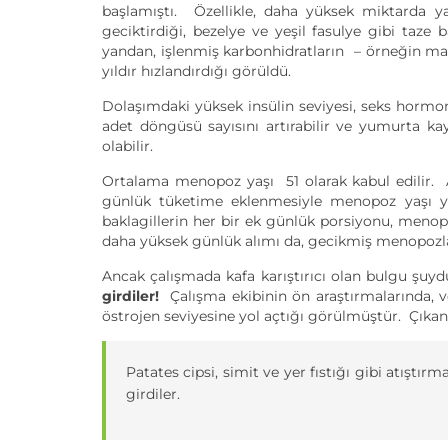
başlamıştı. Özellikle, daha yüksek miktarda y
geciktirdiği, bezelye ve yeşil fasulye gibi taze
yandan, işlenmiş karbonhidratların – örneğin mak
yıldır hızlandırdığı görüldü.
Dolaşımdaki yüksek insülin seviyesi, seks hormonu a
adet döngüsü sayısını artırabilir ve yumurta k
olabilir.
Ortalama menopoz yaşı 51 olarak kabul edilir. A
günlük tüketime eklenmesiyle menopoz yaşı yakl
baklagillerin her bir ek günlük porsiyonu, meno
daha yüksek günlük alımı da, gecikmiş menopozla i
Ancak çalışmada kafa karıştırıcı olan bulgu şuyd
girdiler!
Çalışma ekibinin ön araştırmalarında, v
östrojen seviyesine yol açtığı görülmüştür. Çıkan
Patates cipsi, simit ve yer fıstığı gibi atıştır
girdiler.