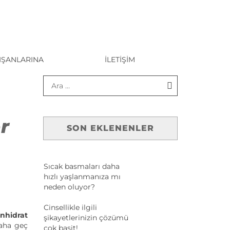
IŞANLARINA
İLETIŞIM
r
SON EKLENENLER
Sıcak basmaları daha
hızlı yaşlanmanıza mı
neden oluyor?
Cinsellikle ilgili
nhidrat
şikayetlerinizin çözümü
aha geç
çok basit!