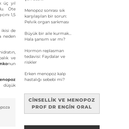
k üç yıl
ndu. Öte
Menopoz sonrası sık
cını 1,5
karşılaşılan bir sorun:
Pelvik organ sarkması
 ikisi de
Büyük bir aile kurmak…
za neden
Hala şansım var mı?
Hormon replasman
idratın,
tedavisi: Faydalar ve
balık ve
riskler
inko
nun
Erken menopoz kalp
 menopoz
hastalığı sebebi mi?
n, düşük
CINSELLIK VE MENOPOZ
PROF DR ENGIN ORAL
nopoza