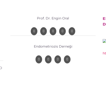
Prof. Dr. Engin Oral
E
D
Endometriozis Derneği
h
 D