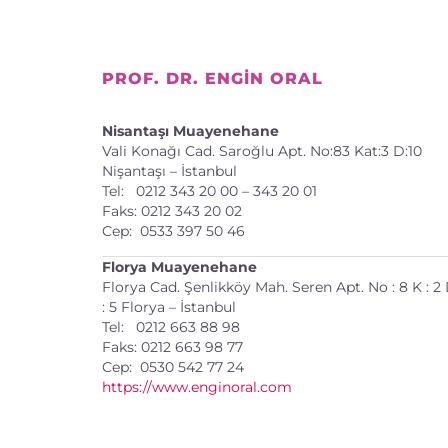
PROF. DR. ENGIN ORAL
Nisantaşı Muayenehane
Vali Konağı Cad. Saroğlu Apt. No:83 Kat:3 D:10
Nişantaşı – İstanbul
Tel: 0212 343 20 00 – 343 20 01
Faks: 0212 343 20 02
Cep: 0533 397 50 46
Florya Muayenehane
Florya Cad. Şenlikköy Mah. Seren Apt. No : 8 K : 2
: 5 Florya – İstanbul
Tel: 0212 663 88 98
Faks: 0212 663 98 77
Cep: 0530 542 77 24
https://www.enginoral.com