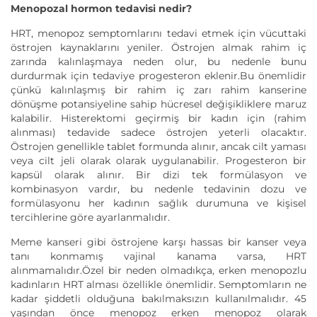
Menopozal hormon tedavisi nedir?
HRT, menopoz semptomlarını tedavi etmek için vücuttaki
östrojen kaynaklarını yeniler. Östrojen almak rahim iç
zarında kalınlaşmaya neden olur, bu nedenle bunu
durdurmak için tedaviye progesteron eklenir.Bu önemlidir
çünkü kalınlaşmış bir rahim iç zarı rahim kanserine
dönüşme potansiyeline sahip hücresel değişikliklere maruz
kalabilir. Histerektomi geçirmiş bir kadın için (rahim
alınması) tedavide sadece östrojen yeterli olacaktır.
Östrojen genellikle tablet formunda alınır, ancak cilt yaması
veya cilt jeli olarak olarak uygulanabilir. Progesteron bir
kapsül olarak alınır. Bir dizi tek formülasyon ve
kombinasyon vardır, bu nedenle tedavinin dozu ve
formülasyonu her kadının sağlık durumuna ve kişisel
tercihlerine göre ayarlanmalıdır.
Meme kanseri gibi östrojene karşı hassas bir kanser veya
tanı konmamış vajinal kanama varsa, HRT
alınmamalıdır.Özel bir neden olmadıkça, erken menopozlu
kadınların HRT alması özellikle önemlidir. Semptomların ne
kadar şiddetli olduğuna bakılmaksızın kullanılmalıdır. 45
yaşından önce menopoz erken menopoz olarak