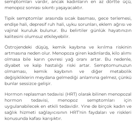
semptomları vardır, ancak kadınların en az dörtte üçü,
menopoz sonrası sıkıntı yaşayacaktır.
Tipik semptomlar arasında sıcak basması, gece terlemesi,
endişe hali, depresif ruh hali, uyku sorunları, eklem ağrısı ve
vajinal kuruluk bulunur. Bu belirtiler günlük hayatınızın
kalitesini olumsuz etkileyebilir.
Östrojendeki düşüş, kemik kaybına ve kırılma riskinin
artmasına neden olur. Menopoza giren kadınlarda, kilo alımı
olmasa bile karın çevresi yağ oranı artar. Bu nedenle,
diyabet ve kalp hastalığı riski artar. Semptomunuzun
olmaması, kemik kaybının ve diğer metabolik
değişikliklerin meydana gelmediği anlamına gelmez, çünkü
bunlar sessizce gelişir.
Hormon replasman tedavisi (HRT) olarak bilinen menopozal
hormon tedavisi, menopoz semptomları için
uygulanabilecek en etkili tedavidir. Yine de birçok kadın ve
sağlık hizmeti sağlayıcısının HRT’nin faydaları ve riskleri
konusunda kafası karışıktır.