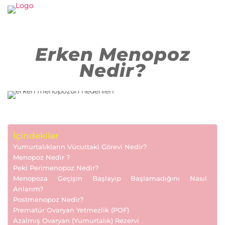
Erken Menopoz
Nedir?
İçindekiler
Yumurtalıkların Vücuttaki Görevi Nedir?
Menopoz Nedir ?
Peki Perimenopoz Nedir?
Menopoza Geçişin Başlayıp Başlamadığını Nasıl
Anlarım?
Postmenopoz Nedir?
Prematür Ovaryan Yetmezlik (POF)
Azalmış Ovaryan (Yumurtalık) Rezervi