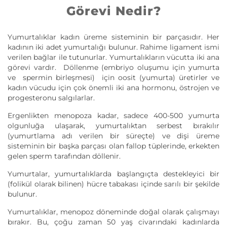
Görevi Nedir?
Yumurtalıklar kadın üreme sisteminin bir parçasıdır. Her
kadının iki adet yumurtalığı bulunur. Rahime ligament ismi
verilen bağlar ile tutunurlar. Yumurtalıkların vücutta iki ana
görevi vardır. Döllenme (embriyo oluşumu için yumurta
ve spermin birleşmesi) için oosit (yumurta) üretirler ve
kadın vücudu için çok önemli iki ana hormonu, östrojen ve
progesteronu salgılarlar.
Ergenlikten menopoza kadar, sadece 400-500 yumurta
olgunluğa ulaşarak, yumurtalıktan serbest bırakılır
(yumurtlama adı verilen bir süreçte) ve dişi üreme
sisteminin bir başka parçası olan fallop tüplerinde, erkekten
gelen sperm tarafından döllenir.
Yumurtalar, yumurtalıklarda başlangıçta destekleyici bir
(folikül olarak bilinen) hücre tabakası içinde sarılı bir şekilde
bulunur.
Yumurtalıklar, menopoz döneminde doğal olarak çalışmayı
bırakır. Bu, çoğu zaman 50 yaş civarındaki kadınlarda