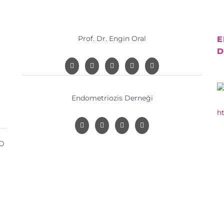
Prof. Dr. Engin Oral
E
D
Endometriozis Derneği
h
 D