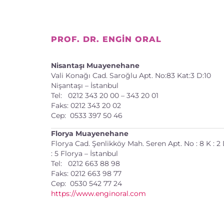
PROF. DR. ENGIN ORAL
Nisantaşı Muayenehane
Vali Konağı Cad. Saroğlu Apt. No:83 Kat:3 D:10
Nişantaşı – İstanbul
Tel: 0212 343 20 00 – 343 20 01
Faks: 0212 343 20 02
Cep: 0533 397 50 46
Florya Muayenehane
Florya Cad. Şenlikköy Mah. Seren Apt. No : 8 K : 2
: 5 Florya – İstanbul
Tel: 0212 663 88 98
Faks: 0212 663 98 77
Cep: 0530 542 77 24
https://www.enginoral.com