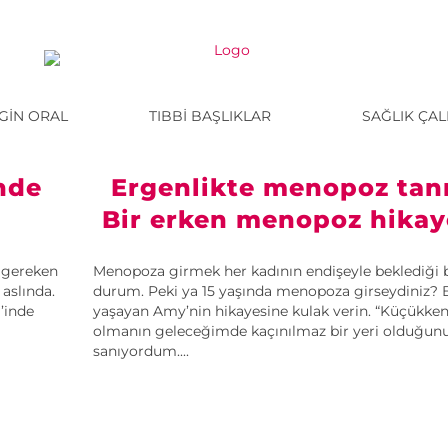
NGIN ORAL
TIBBI BAŞLIKLAR
SAĞLIK ÇAL
nde
Ergenlikte menopoz tanı
Bir erken menopoz hikay
 gereken
Menopoza girmek her kadının endişeyle beklediği b
 aslında.
durum. Peki ya 15 yaşında menopoza girseydiniz?
’inde
yaşayan Amy’nin hikayesine kulak verin. “Küçükken
olmanın geleceğimde kaçınılmaz bir yeri olduğun
sanıyordum....