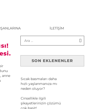
IŞANLARINA
İLETIŞIM
sı!
esi.
SON EKLENENLER
ir
 Bunu
, anne
Sıcak basmaları daha
u
hızlı yaşlanmanıza mı
neden oluyor?
Cinsellikle ilgili
şikayetlerinizin çözümü
çok basit!