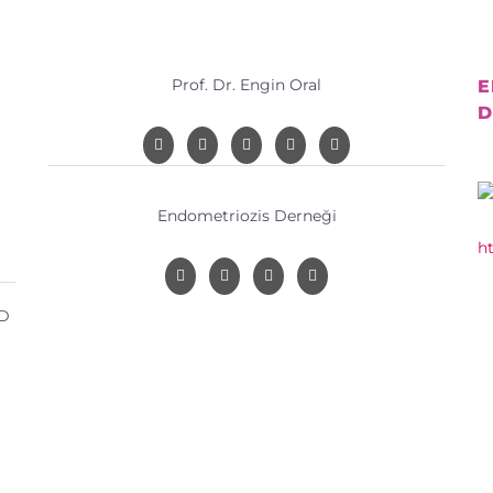
Prof. Dr. Engin Oral
E
D
Endometriozis Derneği
h
 D