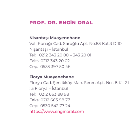
PROF. DR. ENGIN ORAL
Nisantaşı Muayenehane
Vali Konağı Cad. Saroğlu Apt. No:83 Kat:3 D:10
Nişantaşı – İstanbul
Tel: 0212 343 20 00 – 343 20 01
Faks: 0212 343 20 02
Cep: 0533 397 50 46
Florya Muayenehane
Florya Cad. Şenlikköy Mah. Seren Apt. No : 8 K : 2
: 5 Florya – İstanbul
Tel: 0212 663 88 98
Faks: 0212 663 98 77
Cep: 0530 542 77 24
https://www.enginoral.com