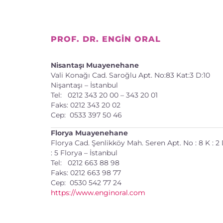
PROF. DR. ENGIN ORAL
Nisantaşı Muayenehane
Vali Konağı Cad. Saroğlu Apt. No:83 Kat:3 D:10
Nişantaşı – İstanbul
Tel: 0212 343 20 00 – 343 20 01
Faks: 0212 343 20 02
Cep: 0533 397 50 46
Florya Muayenehane
Florya Cad. Şenlikköy Mah. Seren Apt. No : 8 K : 2
: 5 Florya – İstanbul
Tel: 0212 663 88 98
Faks: 0212 663 98 77
Cep: 0530 542 77 24
https://www.enginoral.com