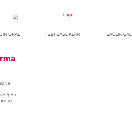
NGIN ORAL
TIBBI BAŞLIKLAR
SAĞLIK ÇAL
ırma
iz ve
adığınız
umun...