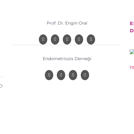
Prof. Dr. Engin Oral
E
D
Endometriozis Derneği
h
 D