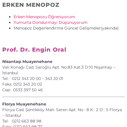
ERKEN MENOPOZ
Erken Menopozu Öğreniyorum
Yumurta Dondurmayı Düşünüyorum
Menopoz Değerlendirme Güncel Gelişmeler(yakında)
Prof. Dr. Engin Oral
Nisantaşı Muayenehane
Vali Konağı Cad. Saroğlu Apt. No:83 Kat:3 D:10 Nişantaşı –
İstanbul
Tel: 0212 343 20 00 – 343 20 01
Faks: 0212 343 20 02
Cep: 0533 397 50 46
Florya Muayenehane
Florya Cad. Şenlikköy Mah. Seren Apt. No : 8 K : 2 D : 5 Florya
– İstanbul
Tel: 0212 663 88 98
Faks: 0212 663 98 77