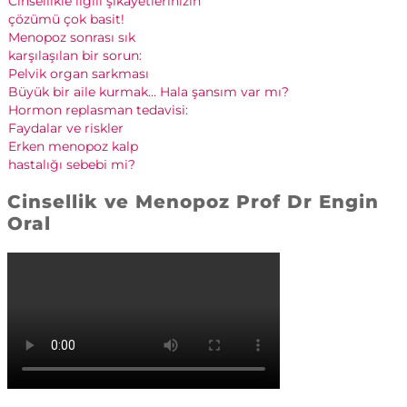
Cinsellikle ilgili şikayetlerinizin
çözümü çok basit!
Menopoz sonrası sık
karşılaşılan bir sorun:
Pelvik organ sarkması
Büyük bir aile kurmak… Hala şansım var mı?
Hormon replasman tedavisi:
Faydalar ve riskler
Erken menopoz kalp
hastalığı sebebi mi?
Cinsellik ve Menopoz Prof Dr Engin
Oral